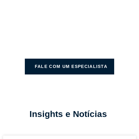
Confira os resultados de mais de uma década de
atuação da Advice, onde empresas de diversos portes e
segmentos
alcançaram a máxima conformidade e uma significativa
economia tributária!
FALE COM UM ESPECIALISTA
Insights e Notícias